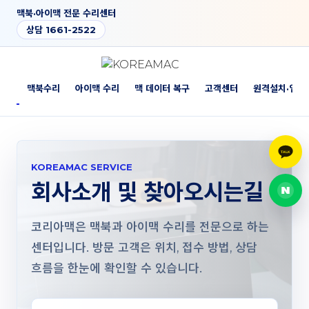
맥북·아이맥 전문 수리센터
상담 1661-2522
소개
맥북수리
아이맥 수리
맥 데이터 복구
고객센터
원격설치·업그
TALK
카톡
KOREAMAC SERVICE
회사소개 및 찾아오시는길
네이
코리아맥은 맥북과 아이맥 수리를 전문으로 하는
센터입니다. 방문 고객은 위치, 접수 방법, 상담
흐름을 한눈에 확인할 수 있습니다.