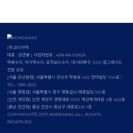
(주)코리아맥
대표 : 김연봉 | 사업자번호 : 438-86-00626
맥북수리, 아이맥수리, 로직보드수리, 데이터복구, SSD 업그레이드
전문 상담
[서울-강남본점] 서울특별시 강남구 학동로 402 천마빌딩 704호 /
TEL : 1661-2522
[서울-명동점] 서울특별시 중구 명동길55 태흥빌딩 901호
[인천-계양점] 인천 계양구 경명대로 1090 계산메가타운 4층 402호
[충남-천안점] 충남 천안시 동남구 대흥로339 1층
COPYRIGHTⓒ 2017 KOREAMAC.ALL RIGHTS
RESERVED.