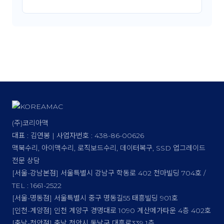
(주)코리아맥
대표 : 김연봉 | 사업자번호 : 438-86-00626
맥북수리, 아이맥수리, 로직보드수리, 데이터복구, SSD 업그레이드
전문 상담
[서울-강남본점] 서울특별시 강남구 학동로 402 천마빌딩 704호 /
TEL : 1661-2522
[서울-명동점] 서울특별시 중구 명동길55 태흥빌딩 901호
[인천-계양점] 인천 계양구 경명대로 1090 계산메가타운 4층 402호
[충남-천안점] 충남 천안시 동남구 대흥로339 1층