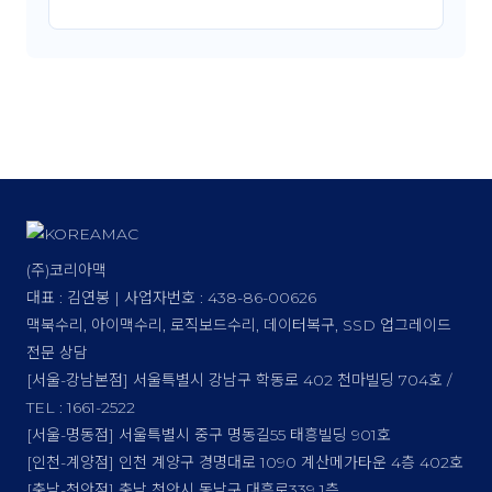
(주)코리아맥
대표 : 김연봉 | 사업자번호 : 438-86-00626
맥북수리, 아이맥수리, 로직보드수리, 데이터복구, SSD 업그레이드
전문 상담
[서울-강남본점] 서울특별시 강남구 학동로 402 천마빌딩 704호 /
TEL : 1661-2522
[서울-명동점] 서울특별시 중구 명동길55 태흥빌딩 901호
[인천-계양점] 인천 계양구 경명대로 1090 계산메가타운 4층 402호
[충남-천안점] 충남 천안시 동남구 대흥로339 1층