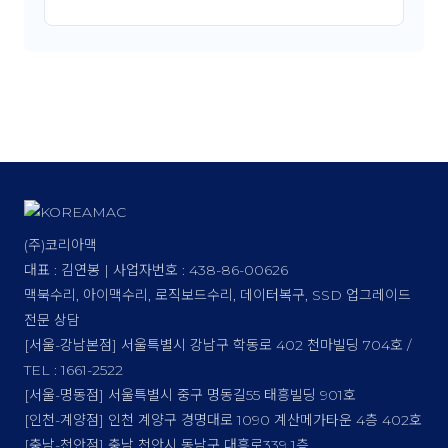
(주)코리아맥
대표 : 김연봉 | 사업자번호 : 438-86-00626
맥북수리, 아이맥수리, 로직보드수리, 데이터복구, SSD 업그레이드
전문 상담
[서울-강남본점] 서울특별시 강남구 학동로 402 천마빌딩 704호 /
TEL : 1661-2522
[서울-명동점] 서울특별시 중구 명동길55 태흥빌딩 901호
[인천-계양점] 인천 계양구 경명대로 1090 계산메가타운 4층 402호
[충남-천안점] 충남 천안시 동남구 대흥로339 1층